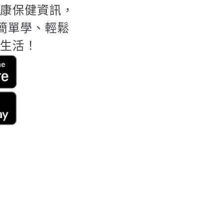
康保健資訊，
天簡單學、輕鬆
生活！